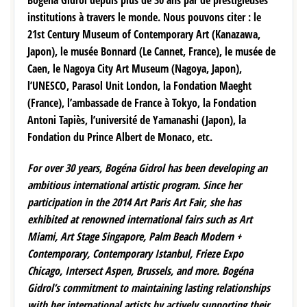
Bogéna Gidrol depuis plus de 30 ans par de prestigieuses
institutions à travers le monde. Nous pouvons citer : le
21st Century Museum of Contemporary Art (Kanazawa,
Japon), le musée Bonnard (Le Cannet, France), le musée de
Caen, le Nagoya City Art Museum (Nagoya, Japon),
l’UNESCO, Parasol Unit London, la Fondation Maeght
(France), l’ambassade de France à Tokyo, la Fondation
Antoni Tapiès, l’université de Yamanashi (Japon), la
Fondation du Prince Albert de Monaco, etc.
For over 30 years, Bogéna Gidrol has been developing an
ambitious international artistic program. Since her
participation in the 2014 Art Paris Art Fair, she has
exhibited at renowned international fairs such as Art
Miami, Art Stage Singapore, Palm Beach Modern +
Contemporary, Contemporary Istanbul, Frieze Expo
Chicago, Intersect Aspen, Brussels, and more. Bogéna
Gidrol’s commitment to maintaining lasting relationships
with her international artists by actively supporting their